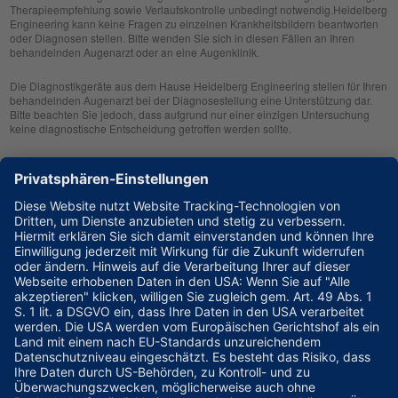
Therapieempfehlung sowie Verlaufskontrolle unbedingt notwendig.Heidelberg
Engineering kann keine Fragen zu einzelnen Krankheitsbildern beantworten
oder Diagnosen stellen. Bitte wenden Sie sich in diesen Fällen an Ihren
behandelnden Augenarzt oder an eine Augenklinik.
Die Diagnostikgeräte aus dem Hause Heidelberg Engineering stellen für Ihren
behandelnden Augenarzt bei der Diagnosestellung eine Unterstützung dar.
Bitte beachten Sie jedoch, dass aufgrund nur einer einzigen Untersuchung
keine diagnostische Entscheidung getroffen werden sollte.
Zur klinischen Beurteilung eines Patienten sollte Ihr Arzt sich immer ein
umfassendes Bild machen. Aus diesem Grund wird er immer noch weitere
klinische Informationen wie z. B. die Familienhistorie, den Krankheitsverlauf,
das Sehvermögen, den Augeninnendruck oder eine Untersuchung mit der
Spaltlampe in seine Diagnose einbeziehen.
Heidelberg Engineering erhebt keinen Anspruch auf Vollständigkeit der Daten.
Die vorliegende Internetseite stellt eine reine Wissensplattform dar, die Ihnen
als Informationsgrundlage dienen soll. Wir übernehmen keine Haftung für den
Inhalt weiterführender Links.
Kontakt
Heidelberg Engineering GmbH
Max-Jarecki-Straße 8
69115 Heidelberg