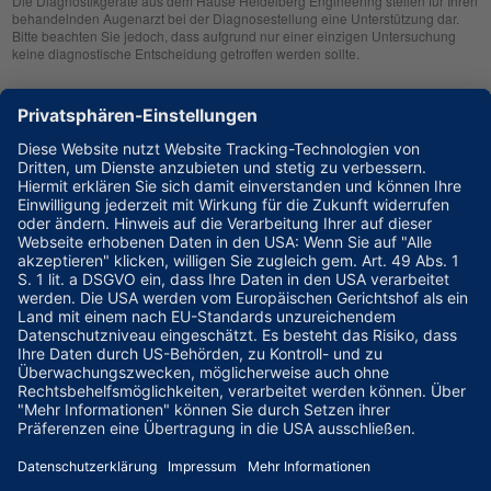
Die Diagnostikgeräte aus dem Hause Heidelberg Engineering stellen für Ihren
behandelnden Augenarzt bei der Diagnosestellung eine Unterstützung dar.
Bitte beachten Sie jedoch, dass aufgrund nur einer einzigen Untersuchung
keine diagnostische Entscheidung getroffen werden sollte.
Zur klinischen Beurteilung eines Patienten sollte Ihr Arzt sich immer ein
umfassendes Bild machen. Aus diesem Grund wird er immer noch weitere
klinische Informationen wie z. B. die Familienhistorie, den Krankheitsverlauf,
das Sehvermögen, den Augeninnendruck oder eine Untersuchung mit der
Spaltlampe in seine Diagnose einbeziehen.
Heidelberg Engineering erhebt keinen Anspruch auf Vollständigkeit der Daten.
Die vorliegende Internetseite stellt eine reine Wissensplattform dar, die Ihnen
als Informationsgrundlage dienen soll. Wir übernehmen keine Haftung für den
Inhalt weiterführender Links.
Kontakt
Heidelberg Engineering GmbH
Max-Jarecki-Straße 8
69115 Heidelberg
Tel.: +49 (0) 6221-64 63-0
Fax: +49 (0) 6221-64 63 62
E-Mail:
Info@HeidelbergEngineering.com
www.HeidelbergEngineering.com