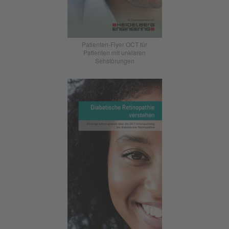
Patienten-Flyer OCT für
Patienten mit unklaren
Sehstörungen