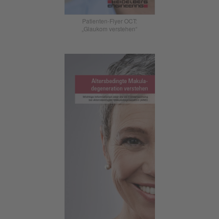
Patienten-Flyer OCT:
„Glaukom verstehen“