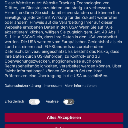
das Sehvermögen, den Augeninnendruck oder eine Untersuchung mit der
Spaltlampe in seine Diagnose einbeziehen.
Heidelberg Engineering erhebt keinen Anspruch auf Vollständigkeit der Daten.
Die vorliegende Internetseite stellt eine reine Wissensplattform dar, die Ihnen
als Informationsgrundlage dienen soll. Wir übernehmen keine Haftung für den
Inhalt weiterführender Links.
Kontakt
Heidelberg Engineering GmbH
Max-Jarecki-Straße 8
69115 Heidelberg
Tel.: +49 (0) 6221-64 63-0
Fax: +49 (0) 6221-64 63 62
E-Mail:
Info@HeidelbergEngineering.com
www.HeidelbergEngineering.com
LinkedIn
Youtube
Über uns