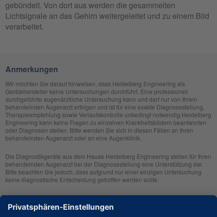
gebündelt. Von dort aus werden die gesammelten
Lichtsignale an das Gehirn weitergeleitet und zu einem Bild
verarbeitet.
Anmerkungen
Wir möchten Sie darauf hinweisen, dass Heidelberg Engineering als
Gerätehersteller keine Untersuchungen durchführt. Eine professionell
durchgeführte augenärztliche Untersuchung kann und darf nur von Ihrem
behandelnden Augenarzt erfolgen und ist für eine exakte Diagnosestellung,
Therapieempfehlung sowie Verlaufskontrolle unbedingt notwendig.Heidelberg
Engineering kann keine Fragen zu einzelnen Krankheitsbildern beantworten
oder Diagnosen stellen. Bitte wenden Sie sich in diesen Fällen an Ihren
behandelnden Augenarzt oder an eine Augenklinik.
Die Diagnostikgeräte aus dem Hause Heidelberg Engineering stellen für Ihren
behandelnden Augenarzt bei der Diagnosestellung eine Unterstützung dar.
Bitte beachten Sie jedoch, dass aufgrund nur einer einzigen Untersuchung
keine diagnostische Entscheidung getroffen werden sollte.
Zur klinischen Beurteilung eines Patienten sollte Ihr Arzt sich immer ein
umfassendes Bild machen. Aus diesem Grund wird er immer noch weitere
klinische Informationen wie z. B. die Familienhistorie, den Krankheitsverlauf,